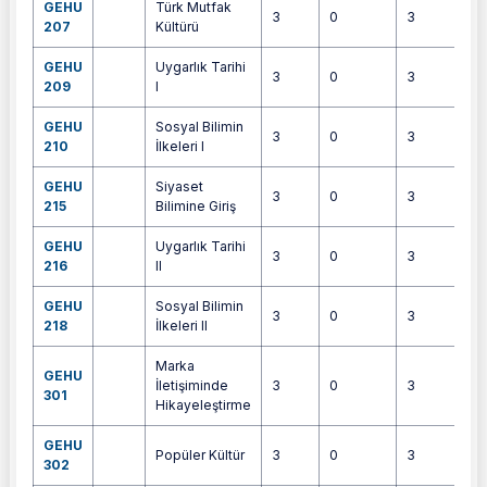
GEHU
Türk Mutfak
3
0
3
6
207
Kültürü
GEHU
Uygarlık Tarihi
3
0
3
6
209
I
GEHU
Sosyal Bilimin
3
0
3
6
210
İlkeleri I
GEHU
Siyaset
3
0
3
6
215
Bilimine Giriş
GEHU
Uygarlık Tarihi
3
0
3
6
216
II
GEHU
Sosyal Bilimin
3
0
3
6
218
İlkeleri II
Marka
GEHU
İletişiminde
3
0
3
5
301
Hikayeleştirme
GEHU
Popüler Kültür
3
0
3
6
302