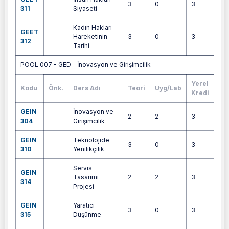
3
0
3
4
311
Siyaseti
Kadın Hakları
GEET
Hareketinin
3
0
3
6
312
Tarihi
POOL 007 - GED - İnovasyon ve Girişimcilik
Yerel
Kodu
Önk.
Ders Adı
Teori
Uyg/Lab
AK
Kredi
GEIN
İnovasyon ve
2
2
3
6
304
Girişimcilik
GEIN
Teknolojide
3
0
3
5
310
Yenilikçilik
Servis
GEIN
Tasarımı
2
2
3
4
314
Projesi
GEIN
Yaratıcı
3
0
3
5
315
Düşünme