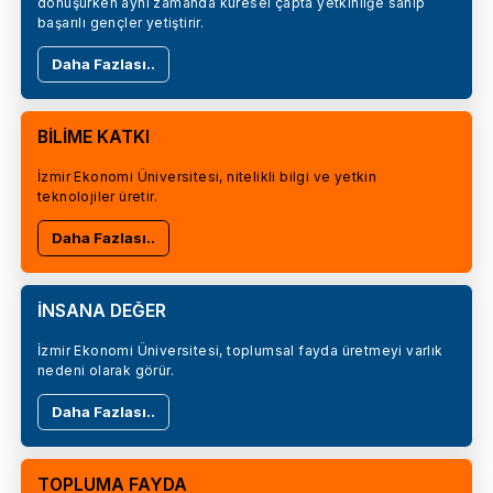
dönüşürken aynı zamanda küresel çapta yetkinliğe sahip
başarılı gençler yetiştirir.
Daha Fazlası..
BİLİME KATKI
İzmir Ekonomi Üniversitesi, nitelikli bilgi ve yetkin
teknolojiler üretir.
Daha Fazlası..
İNSANA DEĞER
İzmir Ekonomi Üniversitesi, toplumsal fayda üretmeyi varlık
nedeni olarak görür.
Daha Fazlası..
TOPLUMA FAYDA