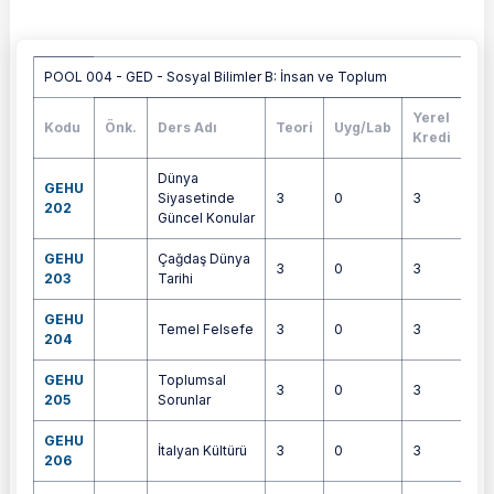
Havuza bağlı dersler tablosu
POOL 004 - GED - Sosyal Bilimler B: İnsan ve Toplum
Yerel
Kodu
Önk.
Ders Adı
Teori
Uyg/Lab
AK
Kredi
Dünya
GEHU
Siyasetinde
3
0
3
6
202
Güncel Konular
GEHU
Çağdaş Dünya
3
0
3
5
203
Tarihi
GEHU
Temel Felsefe
3
0
3
6
204
GEHU
Toplumsal
3
0
3
6
205
Sorunlar
GEHU
İtalyan Kültürü
3
0
3
4
206