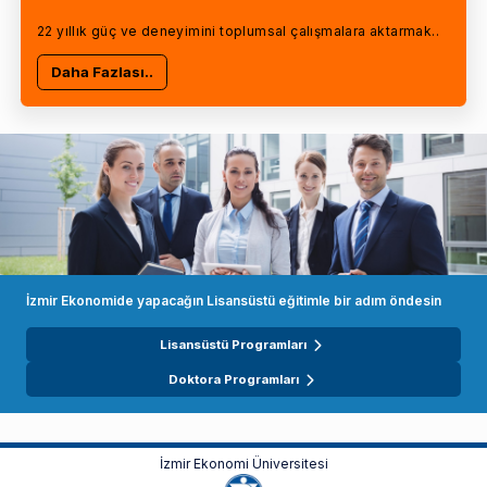
22 yıllık güç ve deneyimini toplumsal çalışmalara aktarmak..
Daha Fazlası..
İzmir Ekonomide yapacağın Lisansüstü eğitimle bir adım öndesin
Lisansüstü Programları
Doktora Programları
İzmir Ekonomi Üniversitesi