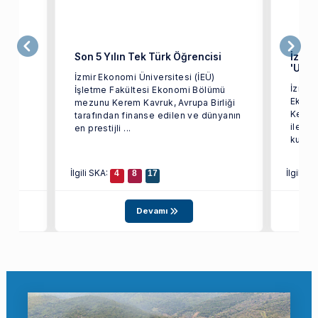
Son 5 Yılın Tek Türk Öğrencisi
İzmir
'Ulus
İzmir Ekonomi Üniversitesi (İEÜ)
İzmir 
met
İşletme Fakültesi Ekonomi Bölümü
Ekono
i
mezunu Kerem Kavruk, Avrupa Birliği
Keskin
 ve
tarafından finanse edilen ve dünyanın
ile Çe
..
en prestijli ...
kurulu
İlgili SKA:
İlgili S
4
8
17
Devamı