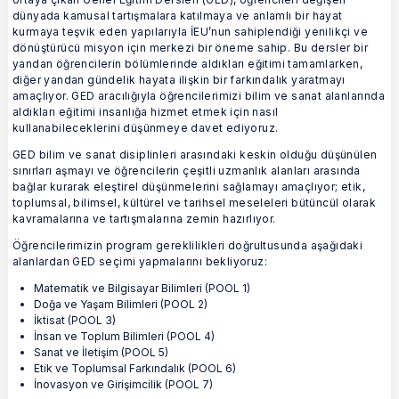
dünyada kamusal tartışmalara katılmaya ve anlamlı bir hayat
kurmaya teşvik eden yapılarıyla İEU’nun sahiplendiği yenilikçi ve
dönüştürücü misyon için merkezi bir öneme sahip. Bu dersler bir
yandan öğrencilerin bölümlerinde aldıkları eğitimi tamamlarken,
diğer yandan gündelik hayata ilişkin bir farkındalık yaratmayı
amaçlıyor. GED aracılığıyla öğrencilerimizi bilim ve sanat alanlarında
aldıkları eğitimi insanlığa hizmet etmek için nasıl
kullanabileceklerini düşünmeye davet ediyoruz.
GED bilim ve sanat disiplinleri arasındaki keskin olduğu düşünülen
sınırları aşmayı ve öğrencilerin çeşitli uzmanlık alanları arasında
bağlar kurarak eleştirel düşünmelerini sağlamayı amaçlıyor; etik,
toplumsal, bilimsel, kültürel ve tarihsel meseleleri bütüncül olarak
kavramalarına ve tartışmalarına zemin hazırlıyor.
Öğrencilerimizin program gereklilikleri doğrultusunda aşağıdaki
alanlardan GED seçimi yapmalarını bekliyoruz:
Matematik ve Bilgisayar Bilimleri (POOL 1)
Doğa ve Yaşam Bilimleri (POOL 2)
İktisat (POOL 3)
İnsan ve Toplum Bilimleri (POOL 4)
Sanat ve İletişim (POOL 5)
Etik ve Toplumsal Farkındalık (POOL 6)
İnovasyon ve Girişimcilik (POOL 7)