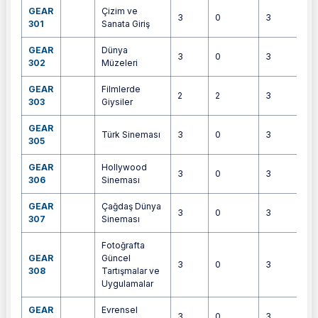
GEAR
Çizim ve
3
0
3
6
301
Sanata Giriş
GEAR
Dünya
3
0
3
6
302
Müzeleri
GEAR
Filmlerde
2
2
3
4
303
Giysiler
GEAR
Türk Sineması
3
0
3
4
305
GEAR
Hollywood
3
0
3
4
306
Sineması
GEAR
Çağdaş Dünya
3
0
3
4
307
Sineması
Fotoğrafta
GEAR
Güncel
3
0
3
5
308
Tartışmalar ve
Uygulamalar
GEAR
Evrensel
3
0
3
4