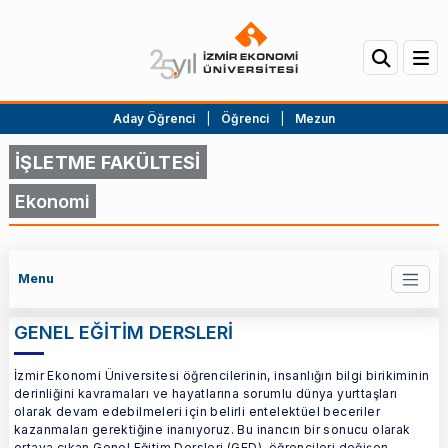
Aday Öğrenci
|
Öğrenci
|
Mezun
İŞLETME FAKÜLTESİ
Ekonomi
Menu
GENEL EĞİTİM DERSLERİ
İzmir Ekonomi Üniversitesi öğrencilerinin, insanlığın bilgi birikiminin
derinliğini kavramaları ve hayatlarına sorumlu dünya yurttaşları
olarak devam edebilmeleri için belirli entelektüel beceriler
kazanmaları gerektiğine inanıyoruz. Bu inancın bir sonucu olarak
ortaya çıkan Genel Eğitim Dersleri (GED), öğrencileri değişen