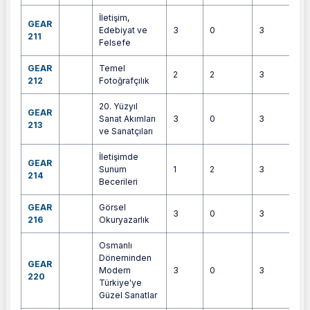
İletişim,
GEAR
Edebiyat ve
3
0
3
5
211
Felsefe
GEAR
Temel
2
2
3
6
212
Fotoğrafçılık
20. Yüzyıl
GEAR
Sanat Akımları
3
0
3
4
213
ve Sanatçıları
İletişimde
GEAR
Sunum
1
2
3
4
214
Becerileri
GEAR
Görsel
3
0
3
5
216
Okuryazarlık
Osmanlı
Döneminden
GEAR
Modern
3
0
3
4
220
Türkiye'ye
Güzel Sanatlar